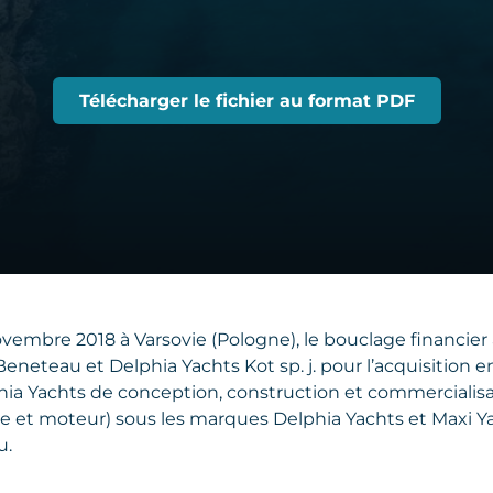
Télécharger le fichier au format PDF
embre 2018 à Varsovie (Pologne), le bouclage financier a
eneteau et Delphia Yachts Kot sp. j. pour l’acquisition 
lphia Yachts de conception, construction et commercialis
le et moteur) sous les marques Delphia Yachts et Maxi Ya
u.