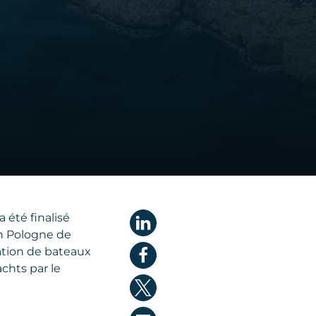
 été finalisé
en Pologne de
ation de bateaux
chts par le