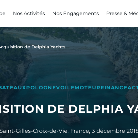
pe
Nos Activités
Nos Engagements
Presse & Mé
Acquisition de Delphia Yachts
BATEAUX
POLOGNE
VOILE
MOTEUR
FINANCE
AC
SITION DE DELPHIA 
Saint-Gilles-Croix-de-Vie, France,
3 décembre 201