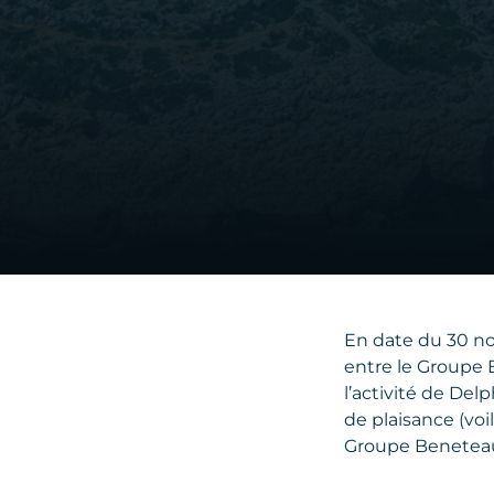
En date du 30 nov
entre le Groupe B
l’activité de De
de plaisance (voi
Groupe Benetea