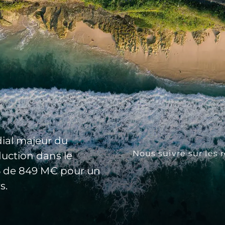
ial majeur du
Nous suivre sur les 
duction dans le
25 de 849 M€ pour un
s.