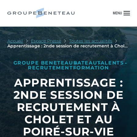
MENU
Accueil
Espace Presse
Toutes les actualités
Apprentissage : 2nde session de recrutement à Cholet
et au Poiré-sur-Vie
GROUPE BENETEAU
BATEAU
TALENTS
RECRUTEMENT
FORMATION
APPRENTISSAGE :
2NDE SESSION DE
RECRUTEMENT À
CHOLET ET AU
POIRÉ-SUR-VIE