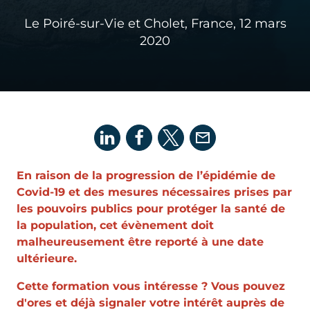
Le Poiré-sur-Vie et Cholet, France,
12 mars
2020
En raison de la progression de l’épidémie de
Covid-19 et des mesures nécessaires prises par
les pouvoirs publics pour protéger la santé de
la population, cet évènement doit
malheureusement être reporté à une date
ultérieure.
Cette formation vous intéresse ? Vous pouvez
d'ores et déjà signaler votre intérêt auprès de