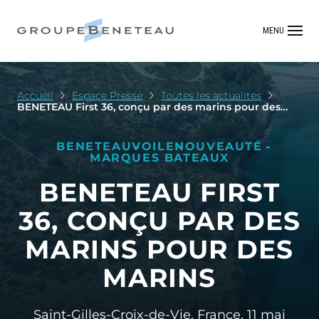
MENU
Accueil
Espace Presse
Toutes les actualités
BENETEAU First 36, conçu par des marins pour des
marins
BENETEAU
VOILE
NOUVEAUTÉ
MARQUES BATEAUX
BENETEAU FIRST
36, CONÇU PAR DES
MARINS POUR DES
MARINS
Saint-Gilles-Croix-de-Vie, France,
11 mai