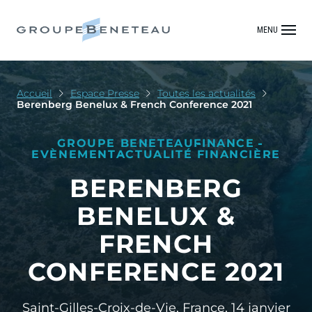
MENU
Accueil
Espace Presse
Toutes les actualités
Berenberg Benelux & French Conference 2021
GROUPE BENETEAU
FINANCE
EVÈNEMENT
ACTUALITÉ FINANCIÈRE
BERENBERG
BENELUX &
FRENCH
CONFERENCE 2021
Saint-Gilles-Croix-de-Vie, France,
14 janvier