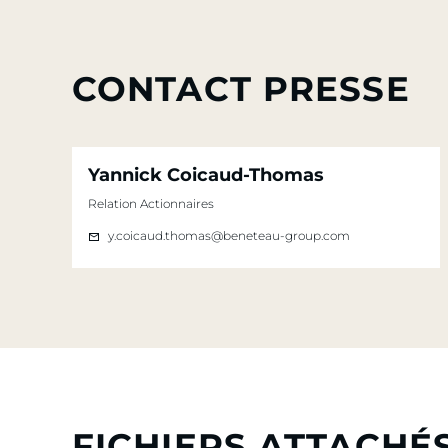
CONTACT PRESSE
Yannick Coicaud-Thomas
Relation Actionnaires
y.coicaud.thomas@beneteau-group.com
FICHIERS ATTACHÉ