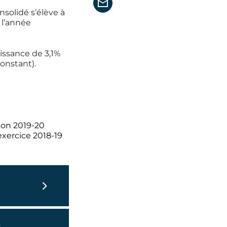
onsolidé s’élève à
 l’année
oissance de 3,1%
onstant).
son 2019-20
exercice 2018-19