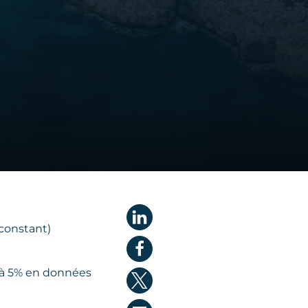
 constant)
3 à 5% en données