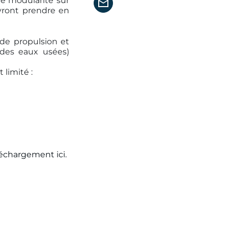
ne modularité sur
vront prendre en
 de propulsion et
 des eaux usées)
 limité :
échargement ici.