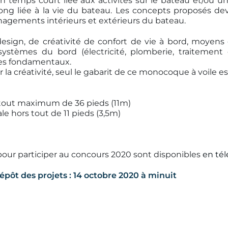
n temps court liée aux activités sur le bateau et/ou u
ong liée à la vie du bateau. Les concepts proposés de
gements intérieurs et extérieurs du bateau.
esign, de créativité de confort de vie à bord, moyens
systèmes du bord (électricité, plomberie, traitement
res fondamentaux.
 la créativité, seul le gabarit de ce monocoque à voile est
 tout maximum de 36 pieds (11m)
e hors tout de 11 pieds (3,5m)
ur participer au concours 2020 sont disponibles
en tél
épôt des projets : 14 octobre 2020 à minuit