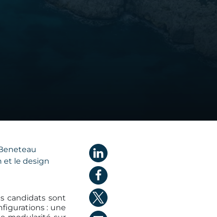
n Beneteau
 et le design
es candidats sont
figurations : une