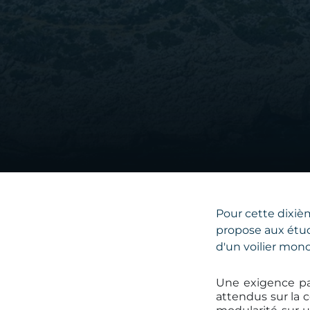
Pour cette dixiè
propose aux étud
d'un voilier mo
Une exigence par
attendus sur la 