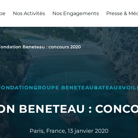
pe
Nos Activités
Nos Engagements
Presse & Mé
Fondation Beneteau : concours 2020
FONDATION
GROUPE BENETEAU
BATEAUX
VOIL
ON BENETEAU : CONCO
Paris, France,
13 janvier 2020