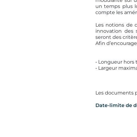
modularité sur u
un temps plus l
compte les aména
Les notions de d
innovation des 
seront des critè
Afin d’encourager
• Longueur hors
• Largeur maximal
Les documents po
Date-limite de d