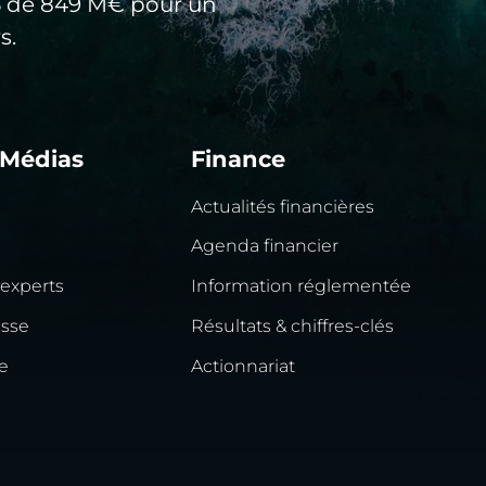
25 de 849 M€ pour un
s.
 Médias
Finance
Actualités financières
Agenda financier
 experts
Information réglementée
esse
Résultats & chiffres-clés
e
Actionnariat