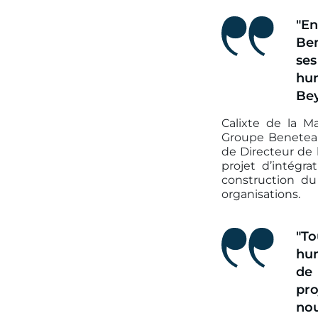
"E
Ben
ses
hu
Be
Calixte de la Ma
Groupe Beneteau
de Directeur de 
projet d’intégr
construction d
organisations.
"T
hum
de
pr
nou