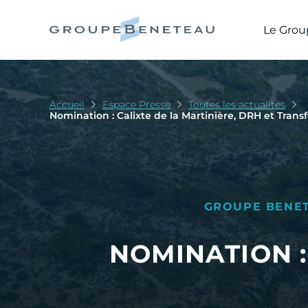
Le Grou
Accueil
Espace Presse
Toutes les actualités
Nomination : Calixte de la Martinière, DRH et Tran
GROUPE BENE
NOMINATION :