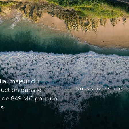
ial majeur du
Nous suivre sur les 
duction dans le
25 de 849 M€ pour un
s.