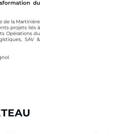
nsformation du
 de la Martinière
nts projets liés à
jets Opérations du
gistiques, SAV &
gnol.
ETEAU