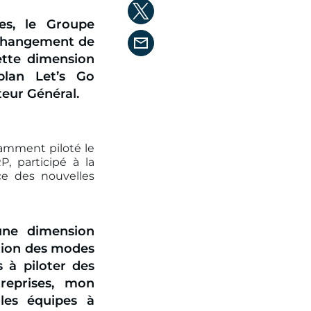
es, le Groupe
 changement de
Cette dimension
 plan
Let’s Go
teur Général.
tamment piloté le
, participé à la
ce des nouvelles
 une dimension
ution des modes
 à piloter des
treprises, mon
 les équipes à