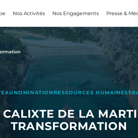
pe
Nos Activités
Nos Engagements
Presse & Mé
sformation
TEAU
NOMINATION
RESSOURCES HUMAINES
TR
 CALIXTE DE LA MARTI
TRANSFORMATION