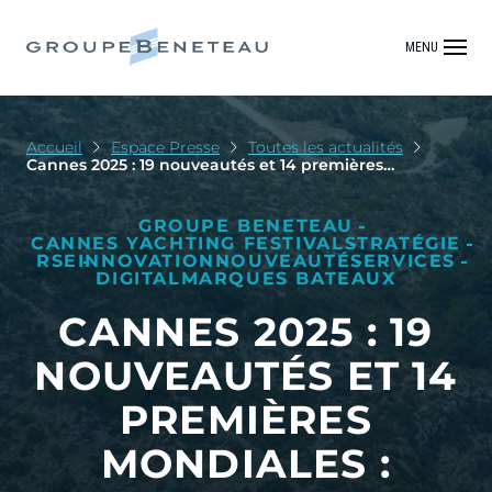
MENU
Accueil
Espace Presse
Toutes les actualités
Cannes 2025 : 19 nouveautés et 14 premières
mondiales : Groupe Beneteau repense le bateau pour
chaque rêve de navigation
GROUPE BENETEAU
CANNES YACHTING FESTIVAL
STRATÉGIE
RSE
INNOVATION
NOUVEAUTÉ
SERVICES
DIGITAL
MARQUES BATEAUX
CANNES 2025 : 19
NOUVEAUTÉS ET 14
PREMIÈRES
MONDIALES :