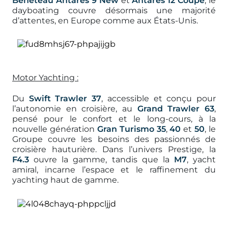
Beneteau Antares 9 New
et
Antares
12 Coupé
, le
dayboating couvre désormais une majorité
d’attentes, en Europe comme aux États-Unis.
Motor Yachting :
Du
Swift Trawler 37
, accessible et conçu pour
l’autonomie en croisière, au
Grand Trawler 63
,
pensé pour le confort et le long-cours, à la
nouvelle génération
Gran Turismo 35
,
40
et
50
, le
Groupe couvre les besoins des passionnés de
croisière hauturière. Dans l’univers Prestige, la
F4.3
ouvre la gamme, tandis que la
M7
, yacht
amiral, incarne l’espace et le raffinement du
yachting haut de gamme.