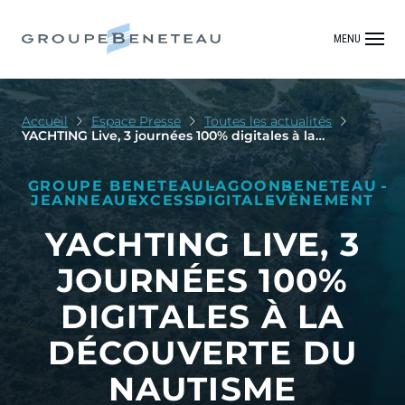
MENU
Accueil
Espace Presse
Toutes les actualités
YACHTING Live, 3 journées 100% digitales à la
découverte du nautisme
GROUPE BENETEAU
LAGOON
BENETEAU
JEANNEAU
EXCESS
DIGITAL
EVÈNEMENT
YACHTING LIVE, 3
JOURNÉES 100%
DIGITALES À LA
DÉCOUVERTE DU
NAUTISME