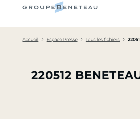
Le Grou
Accueil
Espace Presse
Tous les fichiers
2205
220512 BENETEA