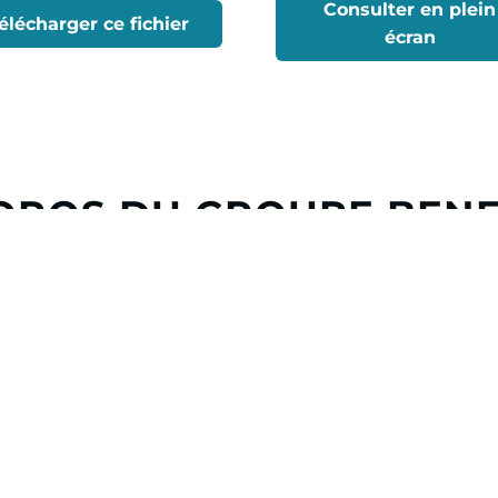
Consulter en plein
élécharger ce fichier
écran
OPOS DU GROUPE BEN
eau, le Groupe Beneteau est
travers ses neuf marques, 
ndustrie nautique. Fort d’une
plaisance, répondant à la di
de production et d’un réseau
clients, à voile ou à moteur
e d’affaires de
849 millions
À travers sa division Boatin
rs, principalement en France,
activités de services de loca
 Tunisie.
financement
e Groupe Beneteau imagine et
ience de navigation unique. À