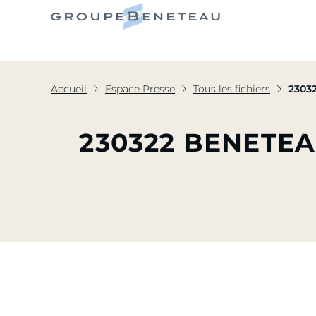
Le Grou
Accueil
Espace Presse
Tous les fichiers
2303
230322 BENETE