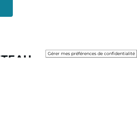
Gérer mes préférences de confidentialité
ETEAU
sa division Bateau propose plus de 135 modèles de
versité des usages et des projets de navigation de ses
, en monocoque ou en catamaran.
g Solutions, le Groupe est également présent dans les
tion à la journée ou à la semaine, marinas, digital et