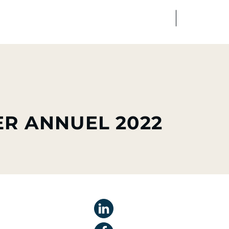
FR
EN
dias
Finance
Talents
ER ANNUEL 2022