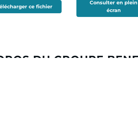
Consulter en plein
élécharger ce fichier
écran
OPOS DU GROUPE BEN
eau, le Groupe Beneteau est
travers ses neuf marques, 
ndustrie nautique. Fort d’une
plaisance, répondant à la di
de production et d’un réseau
clients, à voile ou à moteur
e d’affaires de
849 millions
À travers sa division Boatin
rs, principalement en France,
activités de services de loca
 Tunisie.
financement
e Groupe Beneteau imagine et
ience de navigation unique. À