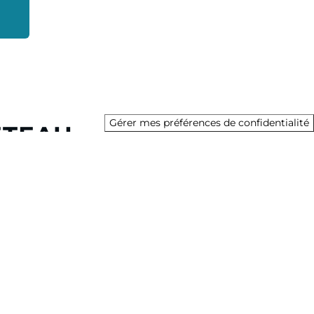
Gérer mes préférences de confidentialité
ETEAU
sa division Bateau propose plus de 135 modèles de
versité des usages et des projets de navigation de ses
, en monocoque ou en catamaran.
g Solutions, le Groupe est également présent dans les
tion à la journée ou à la semaine, marinas, digital et