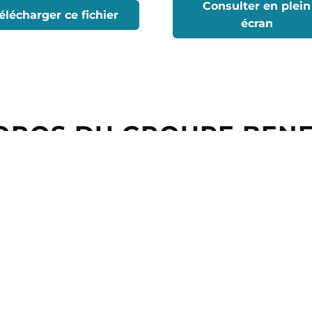
Consulter en plein
élécharger ce fichier
écran
OPOS DU GROUPE BEN
eau, le Groupe Beneteau est
travers ses neuf marques, 
ndustrie nautique. Fort d’une
plaisance, répondant à la di
de production et d’un réseau
clients, à voile ou à moteur
e d’affaires de
849 millions
À travers sa division Boatin
rs, principalement en France,
activités de services de loca
 Tunisie.
financement
e Groupe Beneteau imagine et
ience de navigation unique. À