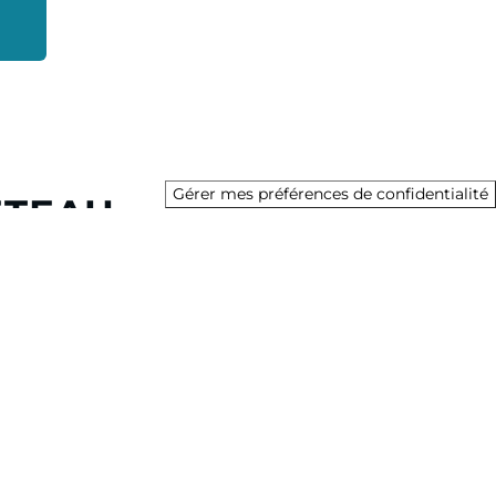
Gérer mes préférences de confidentialité
ETEAU
sa division Bateau propose plus de 135 modèles de
versité des usages et des projets de navigation de ses
, en monocoque ou en catamaran.
g Solutions, le Groupe est également présent dans les
tion à la journée ou à la semaine, marinas, digital et