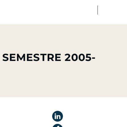
FR
EN
dias
Finance
Talents
R SEMESTRE 2005-