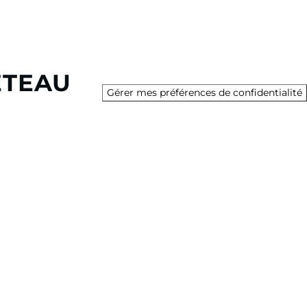
ETEAU
Gérer mes préférences de confidentialité
sa division Bateau propose plus de 135 modèles de
versité des usages et des projets de navigation de ses
, en monocoque ou en catamaran.
g Solutions, le Groupe est également présent dans les
tion à la journée ou à la semaine, marinas, digital et