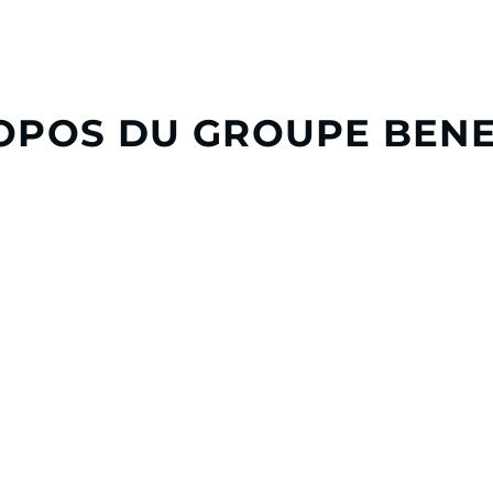
OPOS DU GROUPE BEN
eau, le Groupe Beneteau est
travers ses neuf marques, 
ndustrie nautique. Fort d’une
plaisance, répondant à la di
de production et d’un réseau
clients, à voile ou à moteur
e d’affaires de
849 millions
À travers sa division Boatin
rs, principalement en France,
activités de services de loca
 Tunisie.
financement
e Groupe Beneteau imagine et
ience de navigation unique. À