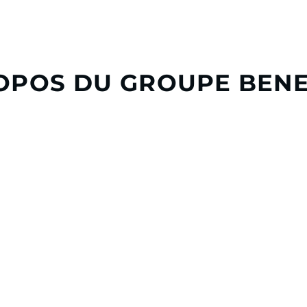
OPOS DU GROUPE BEN
eau, le Groupe Beneteau est
travers ses neuf marques, 
ndustrie nautique. Fort d’une
plaisance, répondant à la di
de production et d’un réseau
clients, à voile ou à moteur
e d’affaires de
849 millions
À travers sa division Boatin
rs, principalement en France,
activités de services de loca
 Tunisie.
financement
e Groupe Beneteau imagine et
ience de navigation unique. À