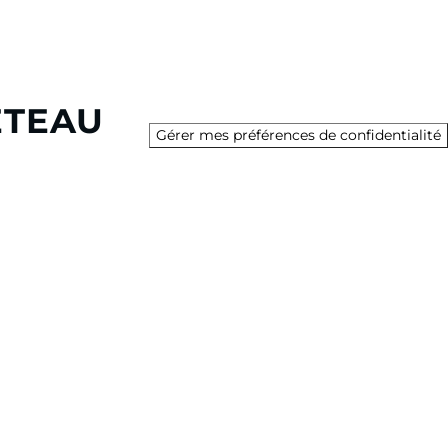
ETEAU
Gérer mes préférences de confidentialité
sa division Bateau propose plus de 135 modèles de
versité des usages et des projets de navigation de ses
, en monocoque ou en catamaran.
g Solutions, le Groupe est également présent dans les
tion à la journée ou à la semaine, marinas, digital et