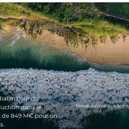
ial majeur du
Nous suivre sur les 
duction dans le
25 de 849 M€ pour un
s.