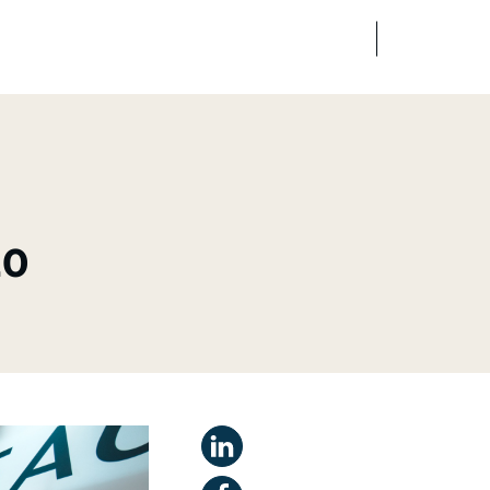
FR
EN
dias
Finance
Talents
20