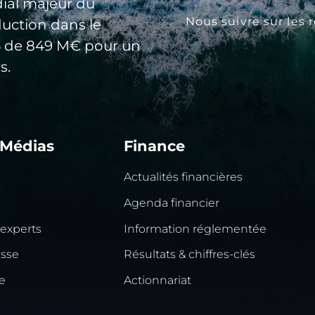
ial majeur du
Nous suivre sur les 
duction dans le
25 de 849 M€ pour un
s.
 Médias
Finance
Actualités financières
Agenda financier
 experts
Information réglementée
esse
Résultats & chiffres-clés
e
Actionnariat