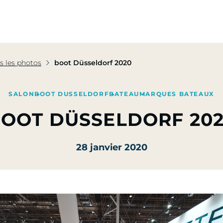
pe
Nos Activités
Nos Engagements
Presse & Mé
s les photos
boot Düsseldorf 2020
SALON
BOOT DUSSELDORF
BATEAU
MARQUES BATEAUX
OOT DÜSSELDORF 20
28 janvier 2020