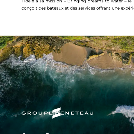
Fidèle à sa mission – Bringing dreams to water – l
conçoit des bateaux et des services offrant une expér