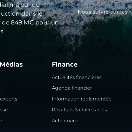
ial majeur du
Nous suivre sur les 
duction dans le
25 de 849 M€ pour un
s.
 Médias
Finance
Actualités financières
Agenda financier
 experts
Information réglementée
esse
Résultats & chiffres-clés
e
Actionnariat