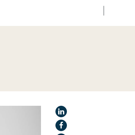
FR
EN
dias
Finance
Talents