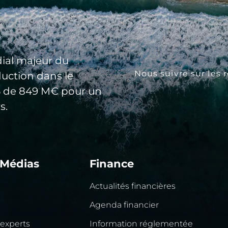
ial majeur du
Nous suivre sur les 
duction dans le
25 de 849 M€ pour un
s.
 Médias
Finance
Actualités financières
Agenda financier
 experts
Information réglementée