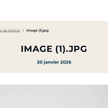
pe
Nos Activités
Nos Engagements
Presse & Mé
s les photos
image (1).jpg
IMAGE (1).JPG
30 janvier 2026