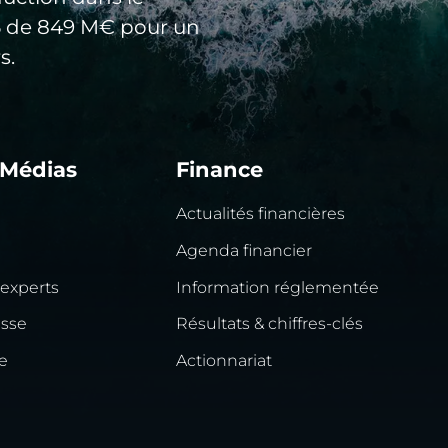
25 de 849 M€ pour un
s.
 Médias
Finance
Actualités financières
Agenda financier
 experts
Information réglementée
esse
Résultats & chiffres-clés
e
Actionnariat