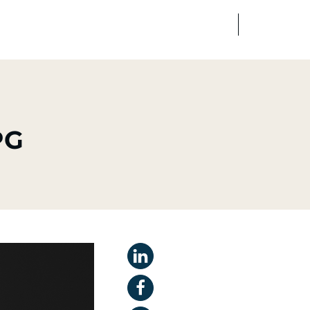
FR
EN
dias
Finance
Talents
PG