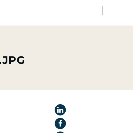
FR
EN
dias
Finance
Talents
.JPG