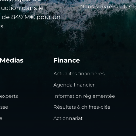
Nous suivre sur les 
duction dans le
25 de 849 M€ pour un
s.
 Médias
Finance
Actualités financières
Agenda financier
 experts
Information réglementée
esse
Résultats & chiffres-clés
e
Actionnariat