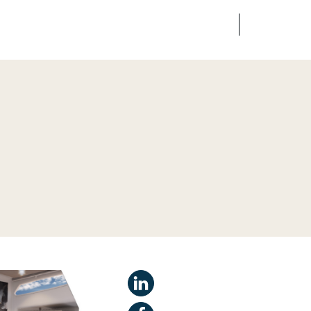
FR
EN
dias
Finance
Talents