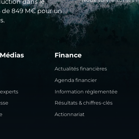
Nous suivre sur les 
duction dans le
25 de 849 M€ pour un
s.
 Médias
Finance
Actualités financières
Agenda financier
 experts
Information réglementée
esse
Résultats & chiffres-clés
e
Actionnariat