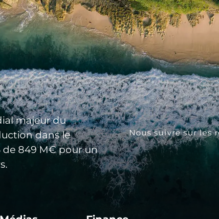
ial majeur du
Nous suivre sur les 
duction dans le
25 de 849 M€ pour un
s.