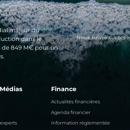
ial majeur du
Nous suivre sur les 
duction dans le
25 de 849 M€ pour un
s.
 Médias
Finance
Actualités financières
Agenda financier
 experts
Information réglementée