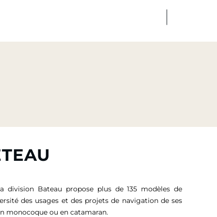
FR
EN
dias
Finance
Talents
ETEAU
sa division Bateau propose plus de 135 modèles de
versité des usages et des projets de navigation de ses
, en monocoque ou en catamaran.