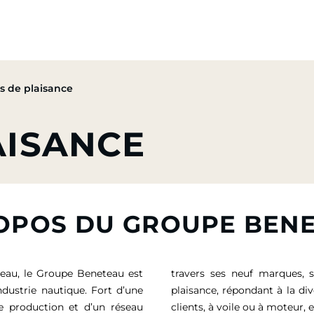
pe
Nos Activités
Nos Engagements
Presse & Mé
ts de plaisance
AISANCE
OPOS DU GROUPE BEN
eau, le Groupe Beneteau est
travers ses neuf marques, 
ndustrie nautique. Fort d’une
plaisance, répondant à la di
de production et d’un réseau
clients, à voile ou à moteur