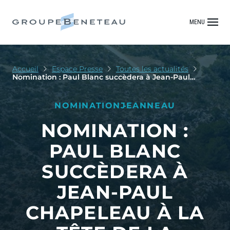
MENU
Accueil
Espace Presse
Toutes les actualités
Nomination : Paul Blanc succèdera à Jean-Paul
Chapeleau à la tête de la marque Jeanneau
NOMINATION
JEANNEAU
NOMINATION :
PAUL BLANC
SUCCÈDERA À
JEAN-PAUL
CHAPELEAU À LA