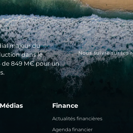
ial majeur du
Nous suivre sur les 
duction dans le
25 de 849 M€ pour un
s.
 Médias
Finance
Actualités financières
Agenda financier