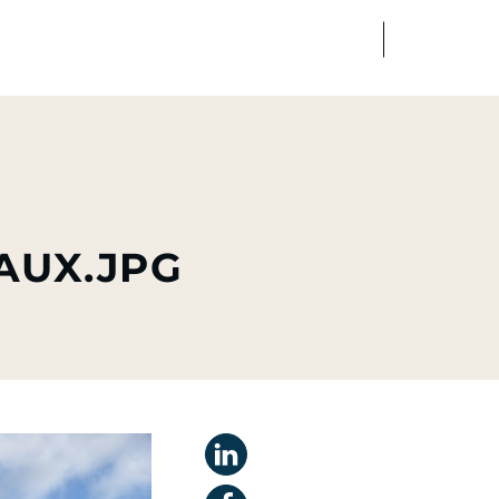
FR
EN
dias
Finance
Talents
AUX.JPG