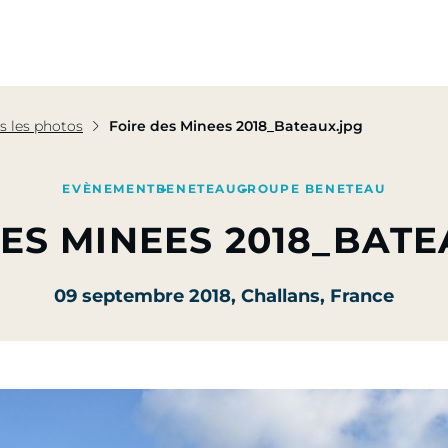
pe
Nos Activités
Nos Engagements
Presse & Mé
s les photos
Foire des Minees 2018_Bateaux.jpg
EVÈNEMENT
BENETEAU
GROUPE BENETEAU
DES MINEES 2018_BATE
09 septembre 2018
, Challans, France