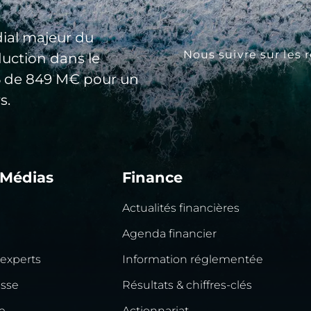
ial majeur du
Nous suivre sur les 
duction dans le
25 de 849 M€ pour un
s.
 Médias
Finance
Actualités financières
Agenda financier
 experts
Information réglementée
esse
Résultats & chiffres-clés
e
Actionnariat