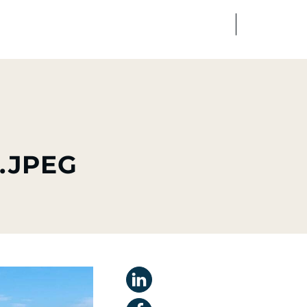
FR
EN
dias
Finance
Talents
.JPEG