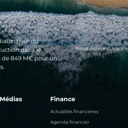
ial majeur du
Nous suivre sur les 
duction dans le
25 de 849 M€ pour un
s.
 Médias
Finance
Actualités financières
Agenda financier