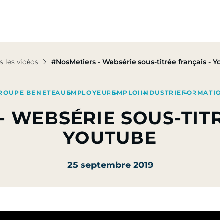
pe
Nos Activités
Nos Engagements
Presse & Mé
s les vidéos
#NosMetiers - Websérie sous-titrée français - 
ROUPE BENETEAU
EMPLOYEUR
EMPLOI
INDUSTRIE
FORMATI
- WEBSÉRIE SOUS-TITR
YOUTUBE
25 septembre 2019