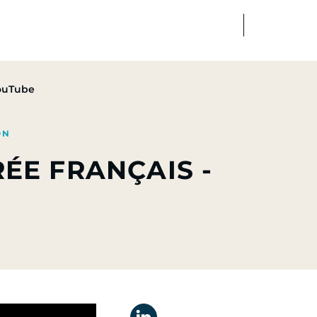
FR
EN
dias
Finance
Talents
YouTube
ON
ÉE FRANÇAIS -